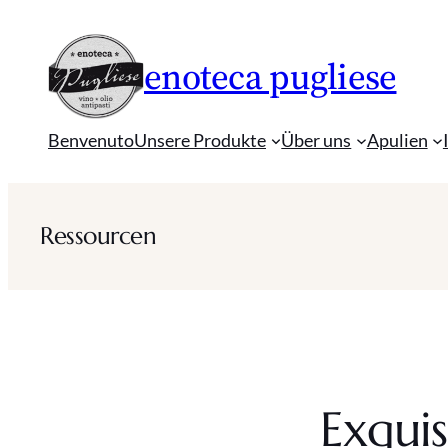
Zum
Inhalt
enoteca pugliese
springen
Benvenuto
Unsere Produkte
Über uns
Apulien
Ressourcen
Exquis