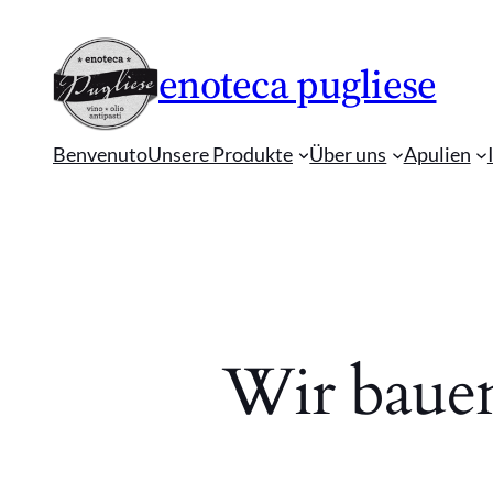
enoteca pugliese
Benvenuto
Unsere Produkte
Über uns
Apulien
Wir baue