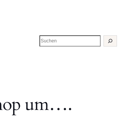
Suchen
shop um….